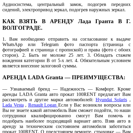
Аудиосистема, центральный замок, подогрев передних
сидений, электропривод зеркал, подогрев наружных зеркал.
КАК ВЗЯТЬ В АРЕНДУ Лада Гранта В Г.
ВОЛГОГРАДЕ.
1. Вам необходимо отправить на согласование к выдаче
WhatsApp или Telegram фото паспорта (страница с
фотографией и страница с пропиской) и права (фото с обоих
сторон). 2. Быть не моложе 25 лет. 3. Обладать стажем
вождения категории В от 5-х лет. 4. Обязательным условием
является внесение залоговой суммы.
АРЕНДА LADA Granta — ПРЕИМУЩЕСТВА:
— Узнаваемый бренд — Надежность — Комфорт. Кроме
аренды LADA Granta авто прокат 100RENT предлагает Вам
рассмотреть и другие марки автомобилей:
Hyundai Solaris
,
Lada Vesta
,
Renault Logan
Если у Вас возникли вопросы или
Вы не знаете какой автомобиль Вам сможет подойти, то наши
сотрудники квалифицированно смогут Вам помочь и
подобрать наиболее подходящий вариант авто. Взяв авто в
аренду за техническим состоянием автомобиля заботиться
прокат 100RENT. О предстоящем ремонте, страховке — Вам