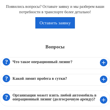
Появились вопросы? Оставьте заявку и мы разберем ваши
потребности в транспорте более детально!
Оставить заявку
Вопросы
?
Что такое операционный лизинг?
Услуга операционный лизин
предоставляется компанией 100RENT
?
Какой лимит пробега в сутки?
юридическим лицам. Суть услуги проста: 1.
Вы берете понравившийся автомобиль для
На каждом автомобиле установлен лимит
целей Вашей организации. 2. Все вопросы по
пробега в зависимости от его класса. Эту
Организация может взять любой автомобиль в
его содержанию мы берем на себя. 3. Вы
?
информацию можно посмотреть выбрав
операционный лизинг (долгосрочную аренду)?
возвращаете автомобиль по завершению
понравившийся Вам авто в каталоге. При
При аренде транспортных средств сроком до
срока аренды или продлеваете его при
длительной аренде пробег суммируется за