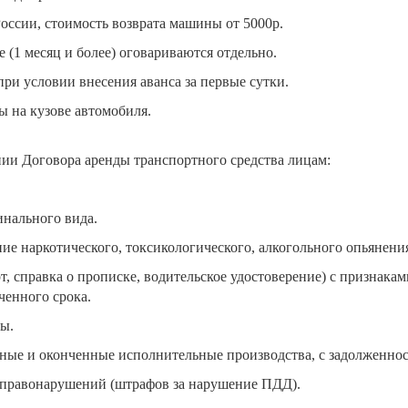
России, стоимость возврата машины от 5000р.
 (1 месяц и более) оговариваются отдельно.
при условии внесения аванса за первые сутки.
ы на кузове автомобиля.
ии Договора аренды транспортного средства лицам:
нального вида.
ние наркотического, токсикологического, алкогольного опьянени
 справка о прописке, водительское удостоверение) с признакам
ченного срока.
ды.
ые и оконченные исполнительные производства, с задолженност
правонарушений (штрафов за нарушение ПДД).