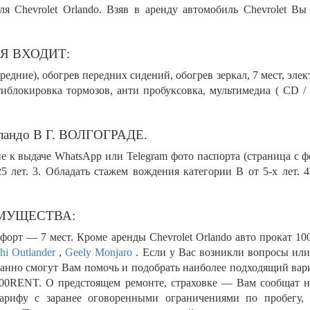
я Chevrolet Orlando. Взяв в аренду автомобиль Chevrolet В
Я ВХОДИТ:
едние), обогрев передних сидений, обогрев зеркал, 7 мест, элек
тиблокировка тормозов, анти пробуксовка, мультимедиа ( CD /
андо В Г. ВОЛГОГРАДЕ.
е к выдаче WhatsApp или Telegram фото паспорта (страница с 
25 лет. 3. Обладать стажем вождения категории В от 5-х лет. 
ЕИМУЩЕСТВА:
т — 7 мест. Кроме аренды Chevrolet Orlando авто прокат 10
hi Outlander
,
Geely Monjaro
. Если у Вас возникли вопросы или
нно смогут Вам помочь и подобрать наиболее подходящий вариа
 100RENT. О предстоящем ремонте, страховке — Вам сообщат н
 тарифу с заранее оговоренными ограничениями по пробегу,