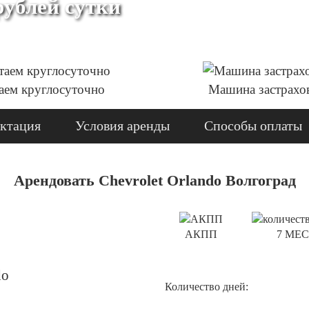
рублей сутки
аем круглосуточно
Машина застрахо
ктация
Условия аренды
Способы оплаты
Арендовать Chevrolet Orlando Волгоград
АКПП
7 МЕС
Количество дней: