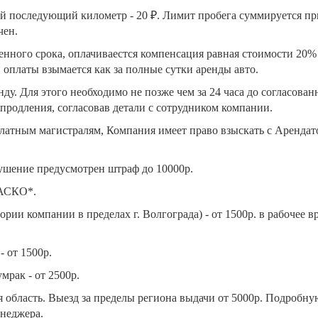
й последующий километр - 20 ₽. Лимит пробега суммируется пр
чен.
ренного срока, оплачиваестся компенсация равная стоимости 20
, оплаты взымается как за полные сутки аренды авто.
у. Для этого необходимо не позже чем за 24 часа до согласован
продления, согласовав детали с сотрудником компании.
платным магистралям, Компания имеет право взыскать с Арендат
рушение предусмотрен штраф до 10000р.
КАСКО*.
ории компании в пределах г. Волгограда) - от 1500р. в рабочее вр
- от 1500р.
мрак - от 2500р.
ая область. Выезд за пределы региона выдачи от 5000р. Подроб
неджера.