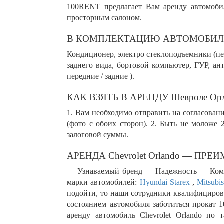
100RENT предлагает Вам аренду автомобил
просторным салоном.
В КОМПЛЕКТАЦИЮ АВТОМОБИЛ
Кондиционер, электро стеклоподъемники (пер
заднего вида, бортовой компьютер, ГУР, ан
передние / задние ).
КАК ВЗЯТЬ В АРЕНДУ Шевроле Орл
1. Вам необходимо отправить на согласовани
(фото с обоих сторон). 2. Быть не моложе 
залоговой суммы.
АРЕНДА Chevrolet Orlando — ПР
— Узнаваемый бренд — Надежность — Комфор
марки автомобилей:
Hyundai Starex
,
Mitsubis
подойти, то наши сотрудники квалифицирова
состоянием автомобиля заботиться прокат
аренду автомобиль Chevrolet Orlando по