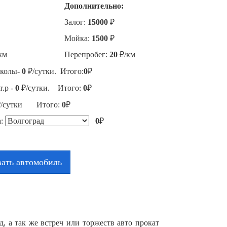
Дополнительно:
Залог:
15000
₽
Мойка:
1500
₽
км
Перепробег:
20
₽/км
сколы-
0
₽/сутки. Итого:
0
₽
.р -
0
₽/сутки. Итого:
0
₽
/сутки Итого:
0
₽
а:
0
₽
ать автомобиль
д, а так же встреч или торжеств авто прокат